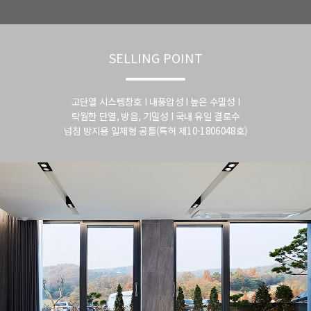
SELLING POINT
고단열 시스템창호 I 내풍압성 I 높은 수밀성 I
탁월한 단열, 방음, 기밀성 I 국내 유일 결로수
넘침 방지용 일체형 공틀(특허 제10-1806048호)