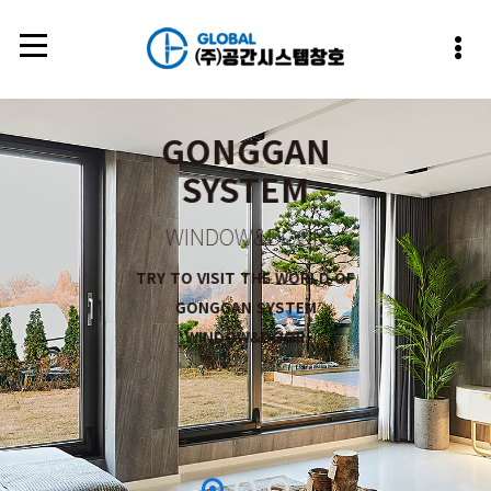
GONGGAN
SYSTEM
WINDOW&DOOR
TRY TO VISIT THE WORLD OF
GONGGAN SYSTEM
WINDOW&DOOR